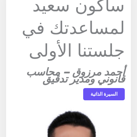
سأكون سعيد
لمساعدتك في
جلستنا الأولى
أحمد مرزوق – محاسب
قانوني ومدير تدقيق
السيرة الذاتية