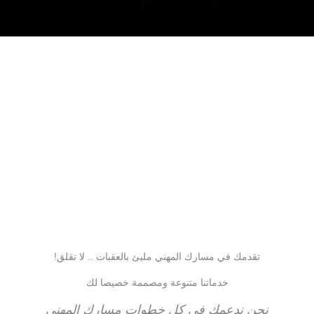
تقدمك في مسارك المهني مليئ بالعقبات .. لا تقلق!
خدماتنا متنوعة ومصممة خصيصا لك
نحن ندعمك في كل خطوات مسارك المهني