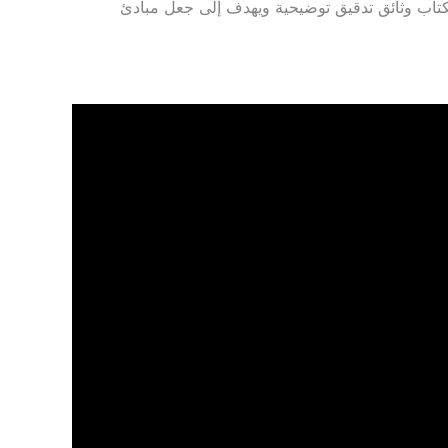
تاب وثائق تدقيق توضيحية ويهدف إلى جعل مبادئ